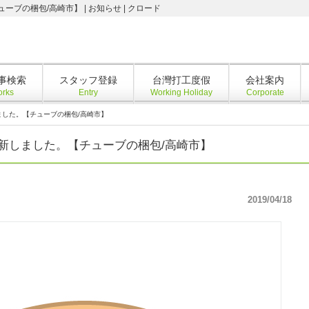
の梱包/高崎市】 | お知らせ | クロード
事検索
スタッフ登録
台灣打工度假
会社案内
rks
Entry
Working Holiday
Corporate
した。【チューブの梱包/高崎市】
新しました。【チューブの梱包/高崎市】
2019/04/18