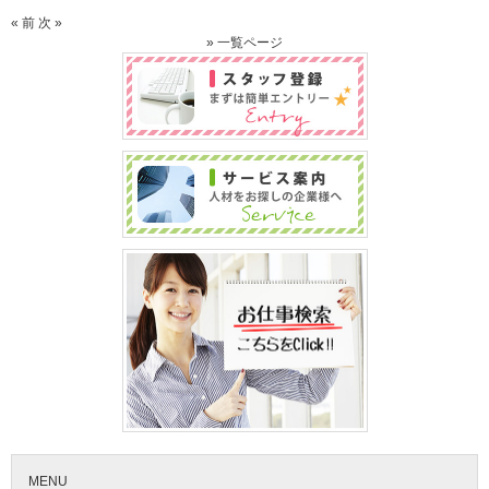
« 前
次 »
» 一覧ページ
MENU